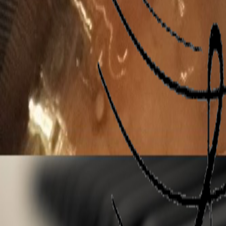
Enseignement du saxophone
Eveil piano et musical
Infos Pratiques
Tarifs
Tarifs Guitare / Basse
Tarifs Piano / Clavier
Tarifs Initiation Piano
Tarifs Batterie