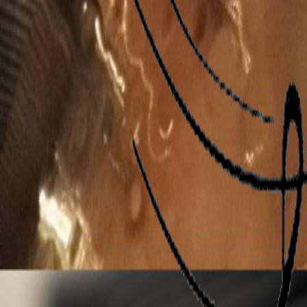
Enseignement du saxophone
Eveil piano et musical
Infos Pratiques
Tarifs
Tarifs Guitare / Basse
Tarifs Piano / Clavier
Tarifs Initiation Piano